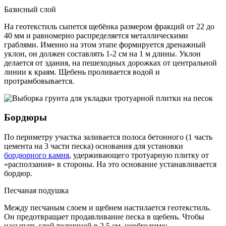
Базисный слой
На геотекстиль сыпется щебёнка размером фракций от 22 до
40 мм и равномерно распределяется металлическими
граблями. Именно на этом этапе формируется дренажный
уклон, он должен составлять 1-2 см на 1 м длины. Уклон
делается от здания, на пешеходных дорожках от центральной
линии к краям. Щебень проливается водой и
протрамбовывается.
Бордюры
По периметру участка заливается полоса бетонного (1 часть
цемента на 3 части песка) основания для установки
бордюрного камня
, удерживающего тротуарную плитку от
«расползания» в стороны. На это основание устанавливается
бордюр.
Песчаная подушка
Между песчаным слоем и щебнем настилается геотекстиль.
Он предотвращает продавливание песка в щебень. Чтобы
насыпать слой толщиной в 2,5 см, необходимо: