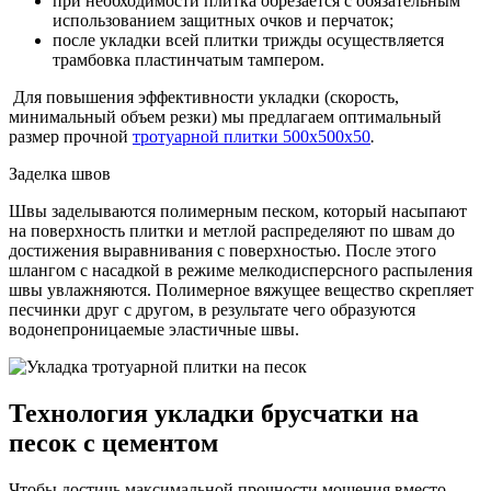
при необходимости плитка обрезается с обязательным
использованием защитных очков и перчаток;
после укладки всей плитки трижды осуществляется
трамбовка пластинчатым тампером.
Для повышения эффективности укладки (скорость,
минимальный объем резки) мы предлагаем оптимальный
размер прочной
тротуарной плитки 500х500х50
.
Заделка швов
Швы заделываются полимерным песком, который насыпают
на поверхность плитки и метлой распределяют по швам до
достижения выравнивания с поверхностью. После этого
шлангом с насадкой в режиме мелкодисперсного распыления
швы увлажняются. Полимерное вяжущее вещество скрепляет
песчинки друг с другом, в результате чего образуются
водонепроницаемые эластичные швы.
Технология укладки брусчатки на
песок с цементом
Чтобы достичь максимальной прочности мощения вместо